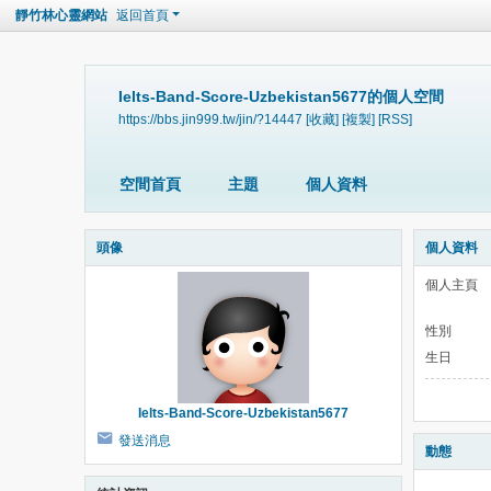
靜竹林心靈網站
返回首頁
Ielts-Band-Score-Uzbekistan5677的個人空間
https://bbs.jin999.tw/jin/?14447
[收藏]
[複製]
[RSS]
空間首頁
主題
個人資料
頭像
個人資料
個人主頁
性別
生日
Ielts-Band-Score-Uzbekistan5677
發送消息
動態