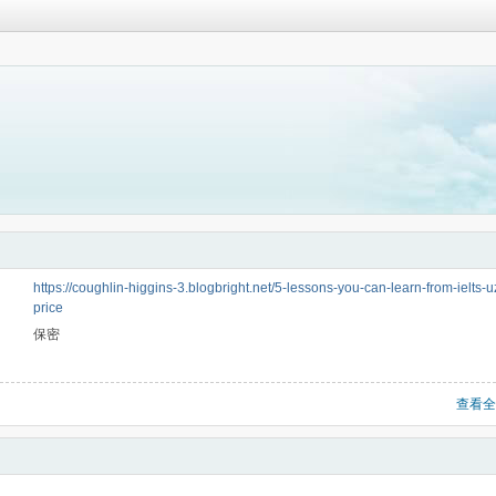
https://coughlin-higgins-3.blogbright.net/5-lessons-you-can-learn-from-ielts-
price
保密
查看全