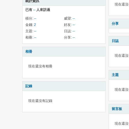
統計資訊
現在還沒
已有
--
人來訪過
積分:
--
威望:
--
分享
金錢:
2
好友:
--
主題:
--
日誌:
--
相冊:
--
分享:
--
日誌
相冊
現在還沒
現在還沒有相冊
主題
記錄
現在還沒
現在還沒有記錄
留言板
現在還沒