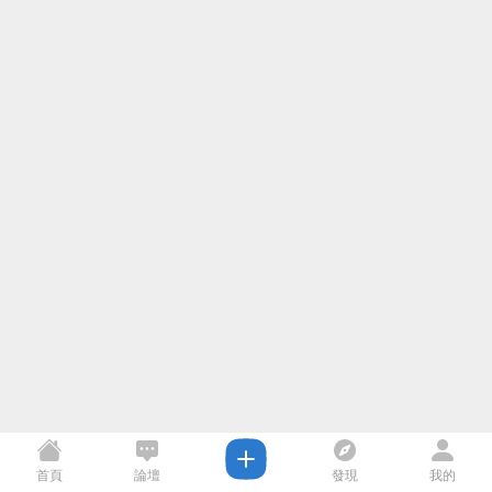
首頁
論壇
發現
我的