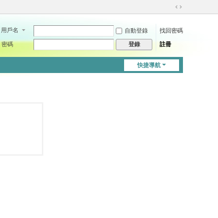
切
換
用戶名
自動登錄
找回密碼
到
寬
密碼
註冊
登錄
版
快捷導航