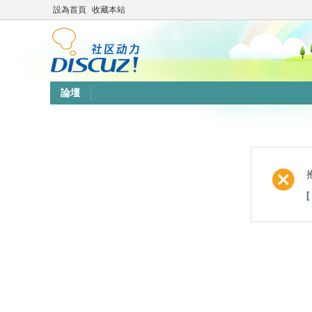
設為首頁
收藏本站
論壇