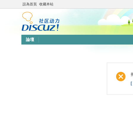
設為首頁
收藏本站
論壇