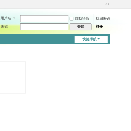
切
換
用戶名
自動登錄
找回密碼
到
寬
密碼
註冊
登錄
版
快捷導航