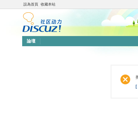
設為首頁
收藏本站
論壇