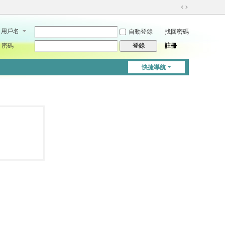
切
換
用戶名
自動登錄
找回密碼
到
寬
密碼
註冊
登錄
版
快捷導航