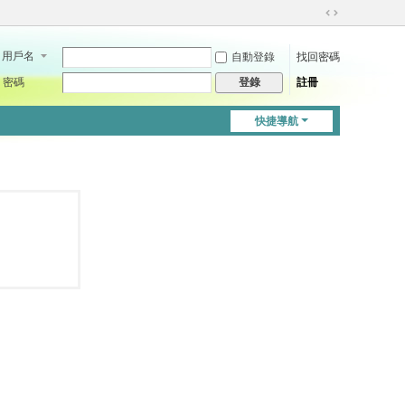
切
換
用戶名
自動登錄
找回密碼
到
寬
密碼
註冊
登錄
版
快捷導航