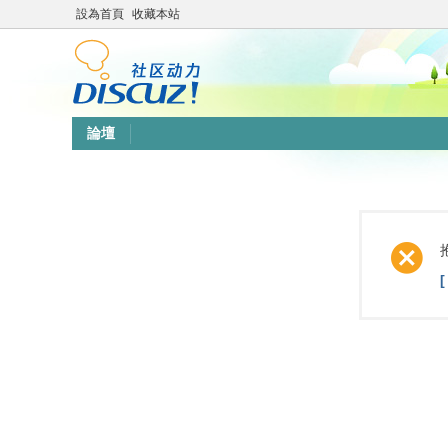
設為首頁
收藏本站
論壇