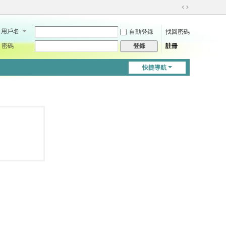
切
換
用戶名
自動登錄
找回密碼
到
寬
密碼
註冊
登錄
版
快捷導航