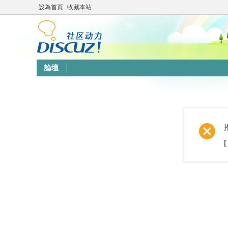
設為首頁
收藏本站
論壇