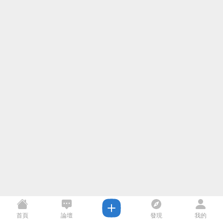
首頁
論壇
發現
我的