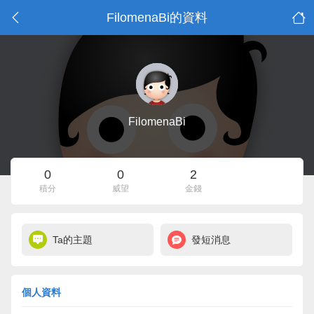
FilomenaBi的資料
FilomenaBi
0
0
2
積分
威望
金錢
Ta的主題
發短消息
個人資料