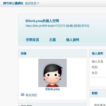
靜竹林心靈網站
返回首頁
ElliotLyma的個人空間
https://bbs.jin999.tw/jin/?15270
[收藏]
[複製]
[RSS]
空間首頁
主題
個人資料
頭像
個人資料
個人主頁
性別
生日
ElliotLyma
動態
發送消息
現在還沒