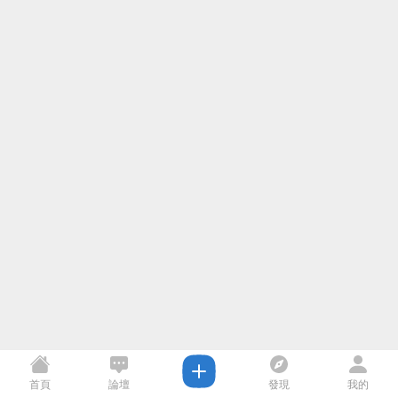
首頁
論壇
發現
我的