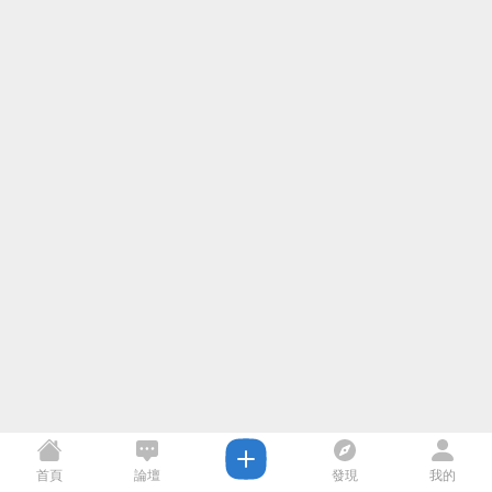
首頁
論壇
發現
我的