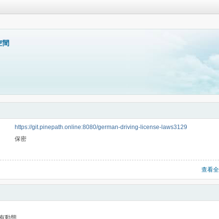
人空間
https://git.pinepath.online:8080/german-driving-license-laws3129
保密
查看全
有動態