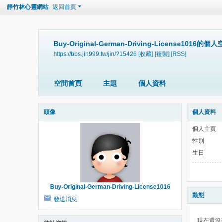
靜竹林心靈網站
返回首頁
Buy-Original-German-Driving-License1016的個
https://bbs.jin999.tw/jin/?15426
[收藏]
[複製]
[RSS]
空間首頁
主題
個人資料
頭像
個人資料
個人主頁
性別
生日
Buy-Original-German-Driving-License1016
動態
發送消息
現在還沒