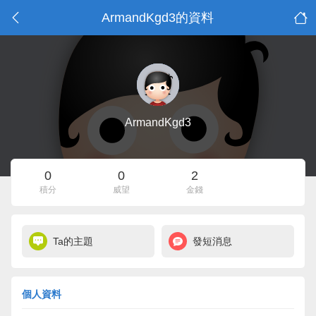
ArmandKgd3的資料
ArmandKgd3
0
0
2
積分
威望
金錢
Ta的主題
發短消息
個人資料