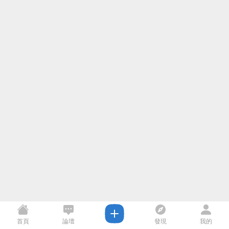
首頁
論壇
發現
我的