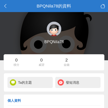
BPQNila78的資料
BPQNila78
0
0
2
積分
威望
金錢
Ta的主題
發短消息
個人資料