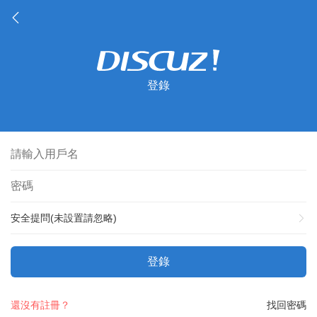
登錄
安全提問(未設置請忽略)
登錄
還沒有註冊？
找回密碼