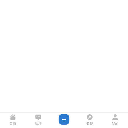
首頁
論壇
發現
我的