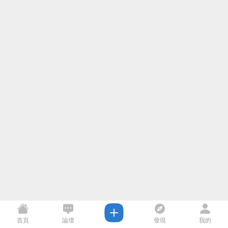
首頁
論壇
發現
我的