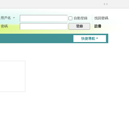
切
換
用戶名
自動登錄
找回密碼
到
寬
密碼
註冊
登錄
版
快捷導航