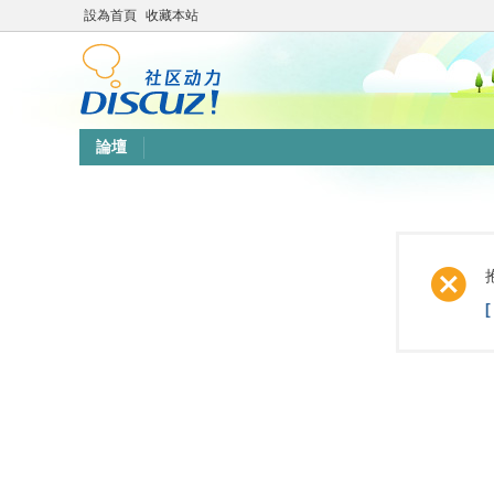
設為首頁
收藏本站
論壇