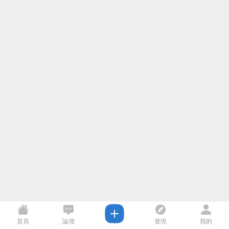
首頁
論壇
發現
我的