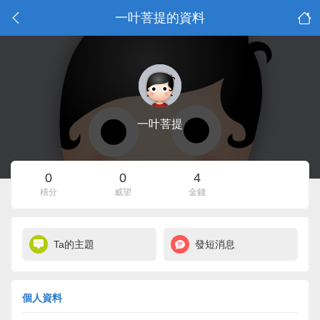
一叶菩提的資料
一叶菩提
0
0
4
積分
威望
金錢
Ta的主題
發短消息
個人資料