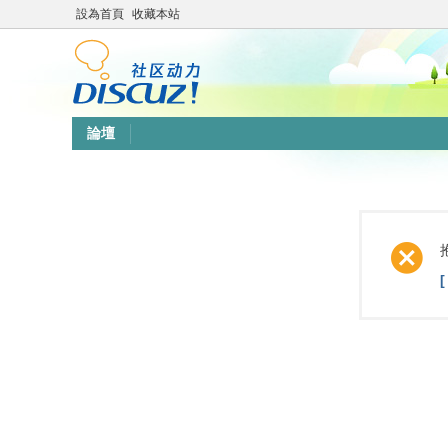
設為首頁
收藏本站
論壇