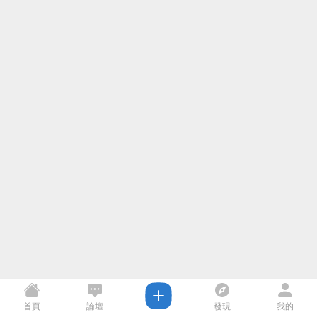
首頁
論壇
發現
我的