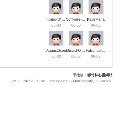
Fixing-Window-Locks2459
Software-For-SEO-Agency5648
KatieMaria
06-03
06-03
06-03
AugustScog
Misted-Glass-Repair5115
Falschgeld-Verkaufen-Darknet9186
06-03
06-03
06-03
手機版
|
靜竹林心靈網站
GMT+8, 2026-8-7 12:52
, Processed in 0.174480 second(s), 12 queries .