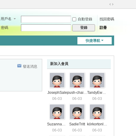
切
換
用戶名
自動登錄
找回密碼
到
寬
密碼
註冊
登錄
版
快捷導航
新加入會員
發送消息
JosephSale
push-chair7571
TandyEwald
06-03
06-03
06-03
SuzannaS01
SadieTritt
körkortonline4406
06-03
06-03
06-03