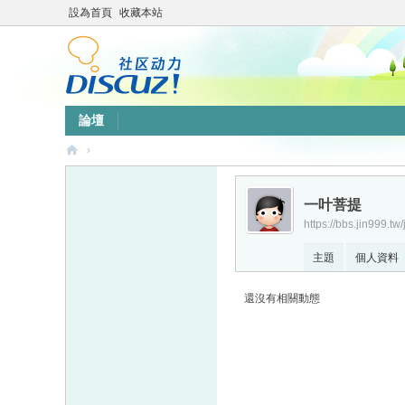
設為首頁
收藏本站
論壇
›
靜
竹
一叶菩提
https://bbs.jin999.tw
林
心
主題
個人資料
靈
還沒有相關動態
網
站