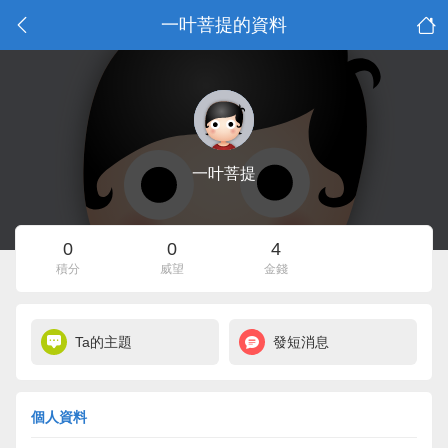
一叶菩提的資料
一叶菩提
0
0
4
積分
威望
金錢
Ta的主題
發短消息
個人資料