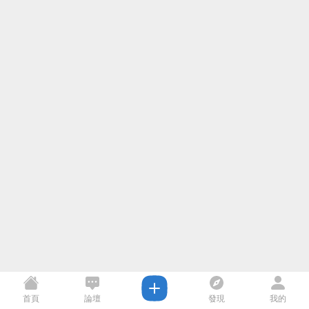
首頁
論壇
發現
我的