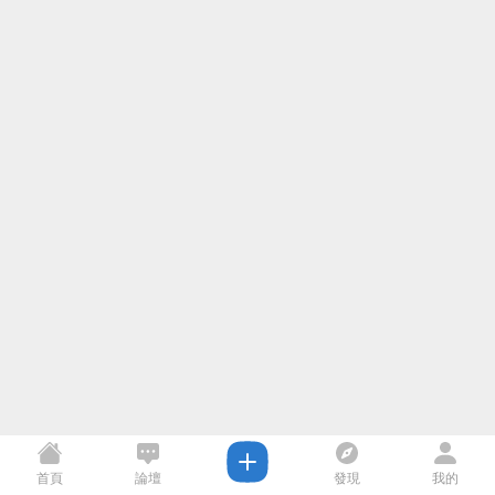
首頁
論壇
發現
我的