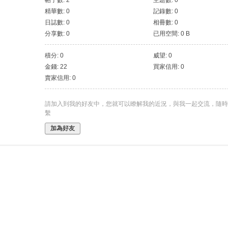
帖子數: 2
主題數: 0
精華數: 0
記錄數: 0
日誌數: 0
相冊數: 0
分享數: 0
已用空間: 0 B
積分: 0
威望: 0
金錢: 22
買家信用: 0
賣家信用: 0
請加入到我的好友中，您就可以瞭解我的近況，與我一起交流，隨時
繫
加為好友