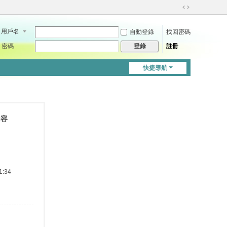
切
換
用戶名
自動登錄
找回密碼
到
寬
密碼
註冊
登錄
版
快捷導航
內容
:34