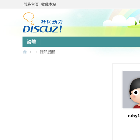
設為首頁
收藏本站
論壇
›
›
隱私提醒
靜
竹
林
心
靈
網
站
ruby