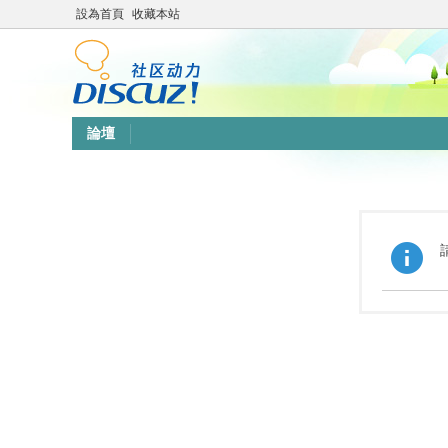
設為首頁
收藏本站
論壇