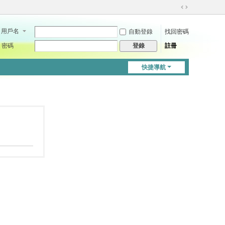
切
換
用戶名
自動登錄
找回密碼
到
寬
密碼
註冊
登錄
版
快捷導航