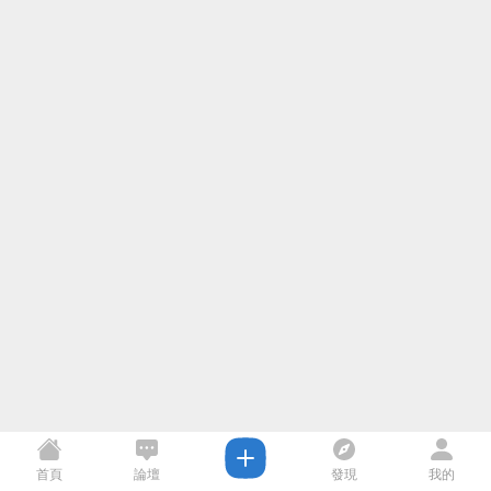
首頁
論壇
發現
我的