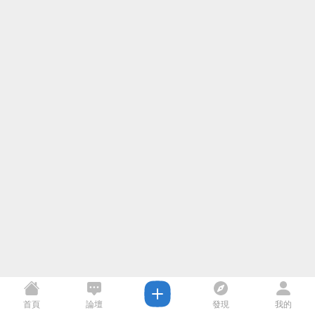
首頁
論壇
發現
我的