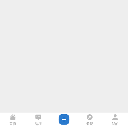
首頁
論壇
發現
我的