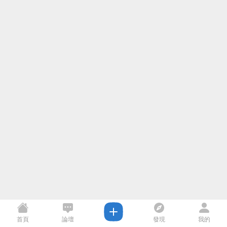
首頁
論壇
發現
我的