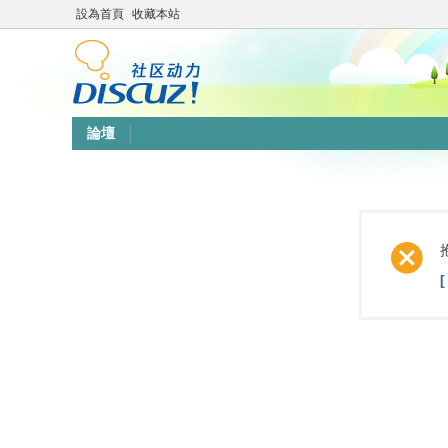
設為首頁
收藏本站
論壇