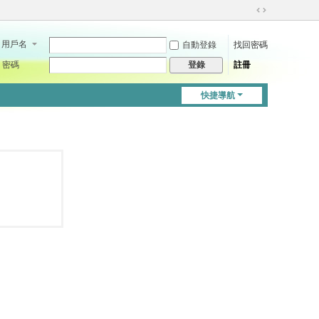
切
換
用戶名
自動登錄
找回密碼
到
寬
密碼
註冊
登錄
版
快捷導航