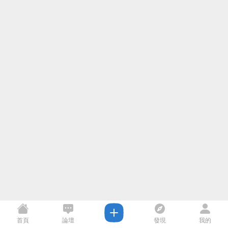
首頁
論壇
發現
我的