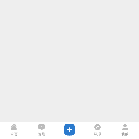
首頁
論壇
發現
我的