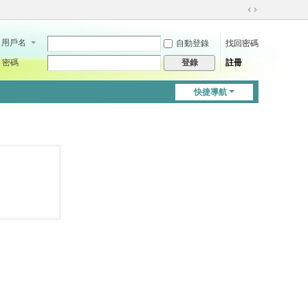
切
換
用戶名
自動登錄
找回密碼
到
寬
密碼
註冊
登錄
版
快捷導航