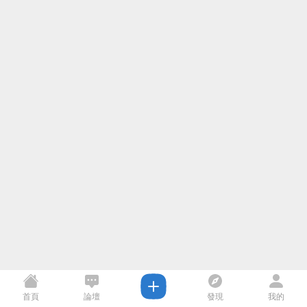
首頁
論壇
發現
我的