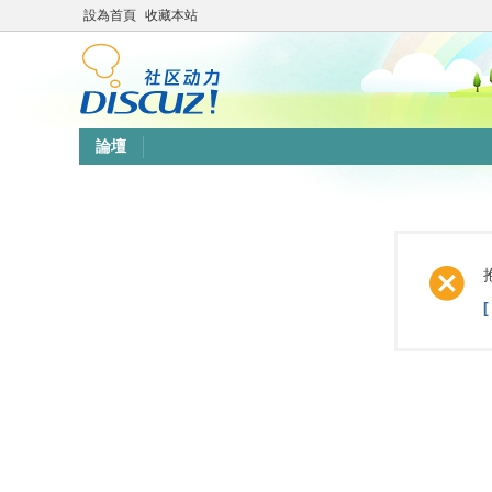
設為首頁
收藏本站
論壇