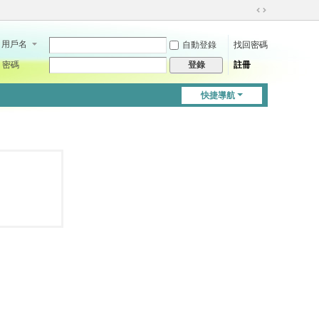
切
換
用戶名
自動登錄
找回密碼
到
寬
密碼
註冊
登錄
版
快捷導航