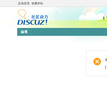
設為首頁
收藏本站
論壇