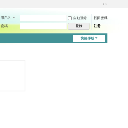
切
換
用戶名
自動登錄
找回密碼
到
寬
密碼
註冊
登錄
版
快捷導航