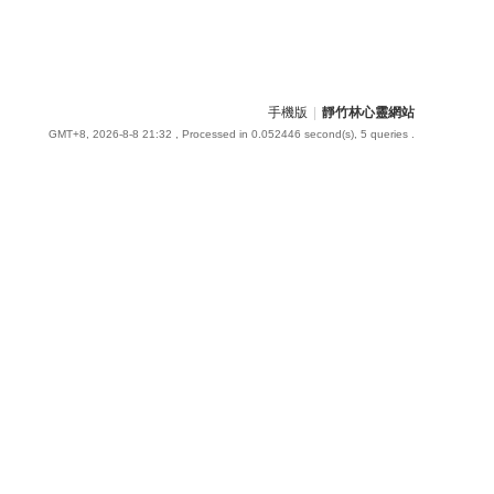
手機版
|
靜竹林心靈網站
GMT+8, 2026-8-8 21:32
, Processed in 0.052446 second(s), 5 queries .