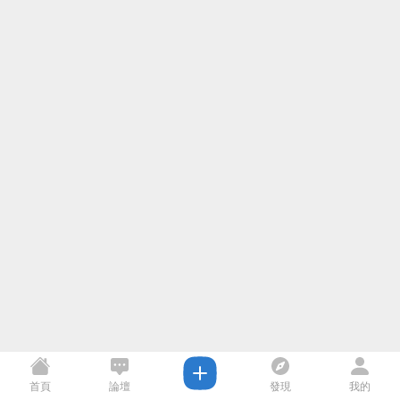
首頁
論壇
發現
我的