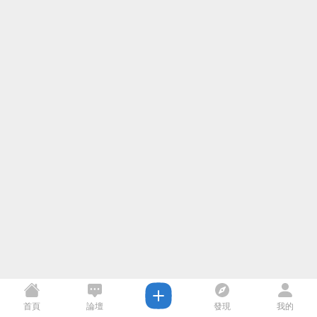
首頁
論壇
發現
我的