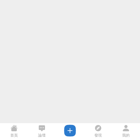
首頁
論壇
發現
我的