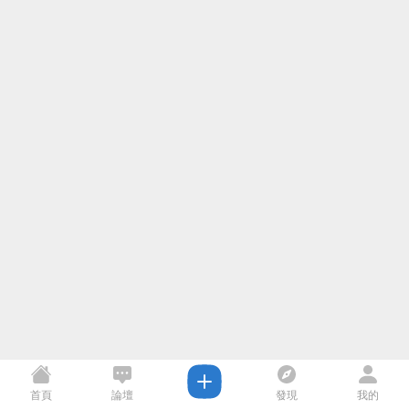
首頁
論壇
發現
我的