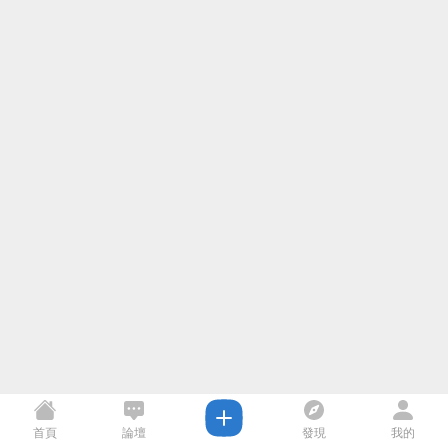
首頁
論壇
發現
我的