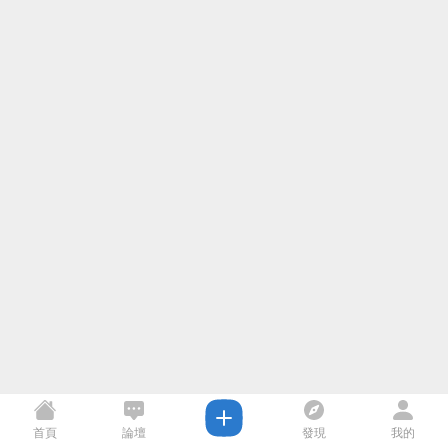
首頁
論壇
發現
我的