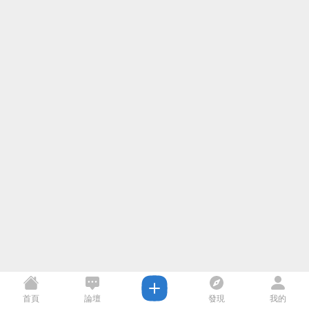
首頁
論壇
發現
我的