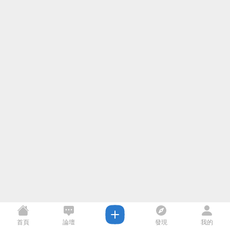
首頁
論壇
發現
我的