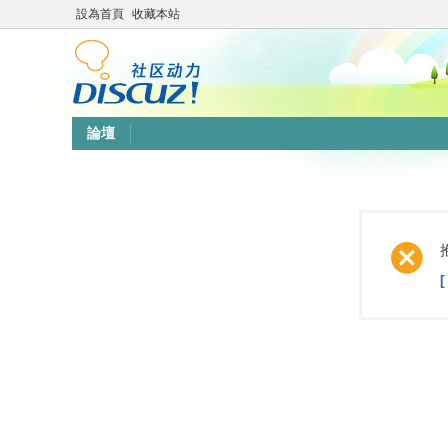
設為首頁
收藏本站
論壇