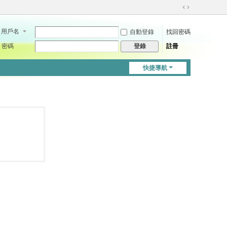
切
換
用戶名
自動登錄
找回密碼
到
寬
密碼
註冊
登錄
版
快捷導航