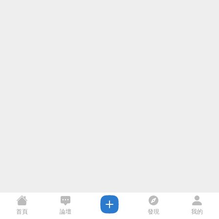
首頁
論壇
發現
我的